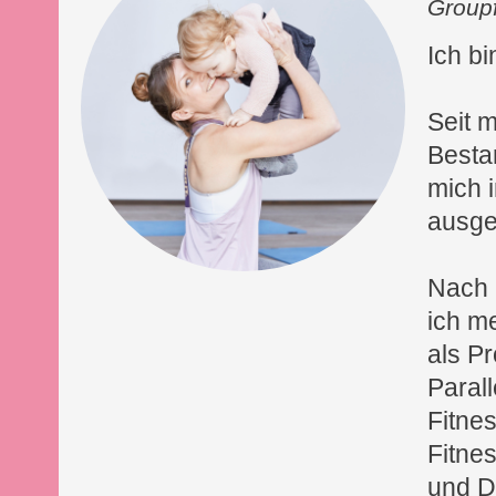
Groupf
Ich b
Seit m
Bestan
mich 
ausge
Nach 
ich m
als P
Parall
Fitne
Fitne
und D