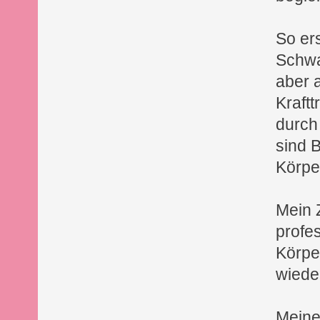
So ers
Schwa
aber 
Kraftt
durch
sind 
Körpe
Mein 
profes
Körpe
wiede
Meine