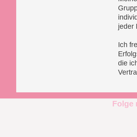
Grupp
indivi
jeder
Ich fr
Erfol
die i
Vertr
Folge 