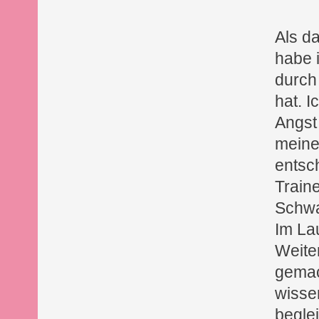
Als d
habe i
durch
hat. I
Angst
meine
entsc
Train
Schwa
Im Lau
Weite
gemac
wisse
begle