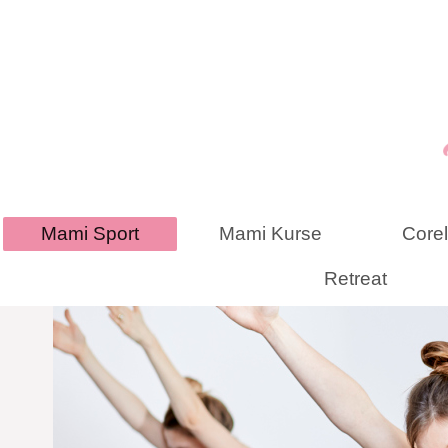
Mami Sport
Mami Kurse
Corel
Retreat