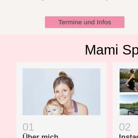
Termine und Infos
Mami Sp
Über mich...
Inst